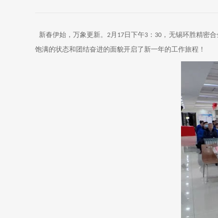
新春伊始，万象更新。
月
日下午
：
，无锡环胜精密合
2
17
3
30
饱满的状态和团结奋进的面貌开启了新一年的工作旅程！